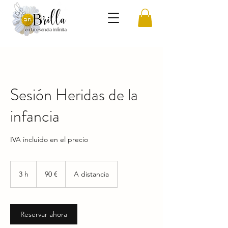
Sesión Heridas de la
infancia
IVA incluido en el precio
90
euros
3 h
3
90 €
A distancia
h
Reservar ahora