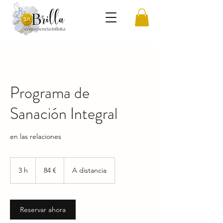
Programa de
Sanación Integral
en las relaciones
84
euros
3 h
3
84 €
A distancia
h
Reservar ahora