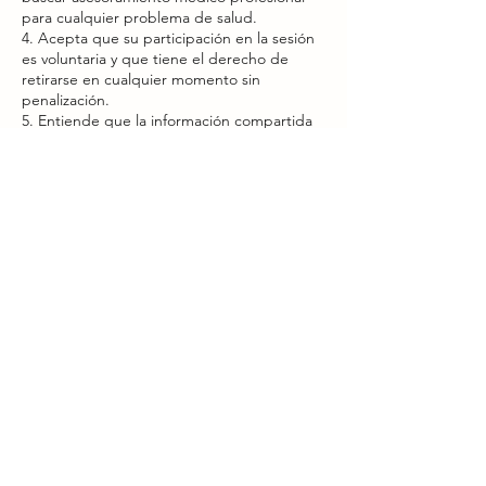
para cualquier problema de salud.
4. Acepta que su participación en la sesión
es voluntaria y que tiene el derecho de
retirarse en cualquier momento sin
penalización.
5. Entiende que la información compartida
durante la sesión es confidencial y que
los terapeutas se comprometen a mantener
la privacidad de sus datos personales.
6. Asume la responsabilidad de informar al
terapeuta sobre cualquier condición médica
preexistente o cualquier cambio en su salud
que pueda afectar la sesión.
7. Reconoce que los resultados pueden
variar y que no hay garantía de resultados
específicos.
8. Declara que está participando en cada
servicio de manera consciente y bajo su
Datos de contacto