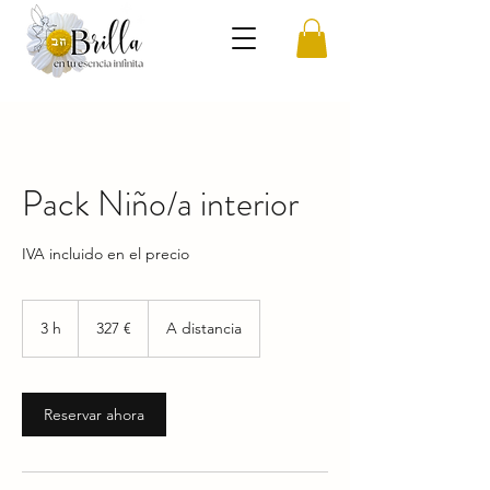
Pack Niño/a interior
IVA incluido en el precio
327
euros
3 h
3
327 €
A distancia
h
Reservar ahora