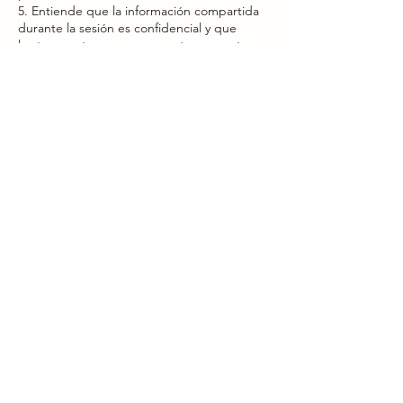
5. Entiende que la información compartida
durante la sesión es confidencial y que
los terapeutas se comprometen a mantener
la privacidad de sus datos personales.
6. Asume la responsabilidad de informar al
terapeuta sobre cualquier condición médica
preexistente o cualquier cambio en su salud
que pueda afectar la sesión.
7. Reconoce que los resultados pueden
variar y que no hay garantía de resultados
específicos.
8. Declara que está participando en cada
servicio de manera consciente y bajo su
Datos de contacto
brillaentuesenciainfinita@gmail.com
C. París, 51, Illescas, Spain