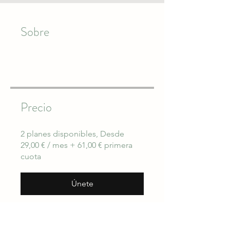
Sobre
Precio
2 planes disponibles, Desde
29,00 € / mes + 61,00 € primera
cuota
Únete