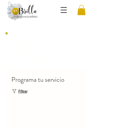
Revisa la disponibilidad de cada una de las
integrantes del equipo:
-Yanira Gutiérrez
-Alejandra Porras
-Verónica Navarro
(en el desplegable de "TERAPEUTAS/FILTRO")
y selecciona tu Terapeuta.
Programa tu servicio
Filtrar